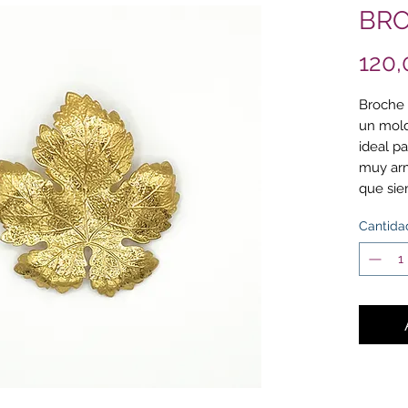
BRO
120,
Broche 
un mold
ideal pa
muy arm
que sie
día y d
Cantida
Medi
8 cm
Mate
24k.
Reco
con 