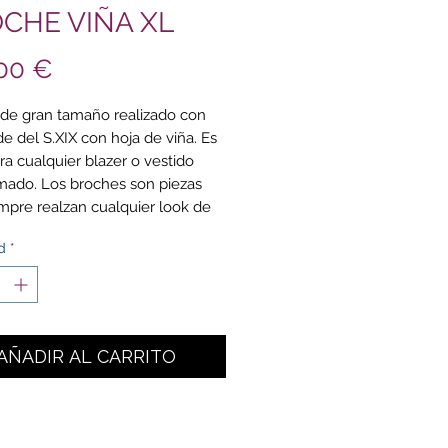
CHE VIÑA XL
Precio
00 €
de gran tamaño realizado con
e del S.XIX con hoja de viña. Es
ra cualquier blazer o vestido
ado. Los broches son piezas
mpre realzan cualquier look de
e noche. Se venden por unidad.
d
*
das: mide 8,5 cm de largo y
 en su parte más ancha.
riales: latón chapado en oro de
AÑADIR AL CARRITO
mendaciones: evitar contacto
colonias y perfumes.