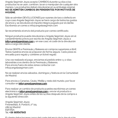
Angela Segimón Joyas acepta CAMBIOS durante 14 días si los
productos no se usan, cambian, lavan o manipulan de cualquier otra
manera. Los productos deben devolverse en su embalaje original.
NO SE ADMITEN CAMBIOS EN PENDIENTES POR MOTIVOS DE
HIGIENE.
Sólo se admiten DEVOLUCIONES por razones de tara o defecto en
cuyo caso Angela Segimón Joyas se hará cargo de todos los gastos
de envío y se devolverá el importe integro pagado por el cliente.
Escríbenos un correo a
info@angelasegimon.com
Se recomienda el envío del producto por correo certificado.
Ningún producto puede devolverse a Angela Segimón Joyas sin el
consentimiento previo por escrito de Angela Segimón Joyas a
info@angelasegimon.com
y en ese caso, el coste de la devolución
será a cargo del cliente.
Envíos GRATIS a Península y Baleares en compras superiores a 60€.
Todos nuestros envíos se preparan de forma segura. Cada pieza es
envuelta para regalo y contiene un ticket regalo.
Una vez realizado el pago, enviamos el pedido entre 1 y 2 días
laborables si es dentro de la Península y Baleares.
Para envíos fuera de estas zonas contactar con
info@angelasegimon.com
No se realizan envíos sábados, domingos y festivos en la Comunidad
de Madrid.
Para envíos a Canarias, Ceuta, Melilla y resto del mundo, por favor
consultar en
info@angelasegimon.com
.
Para realizar un cambio de producto puedes escribirnos un correo
electrónico a
info@angelasegimon.com
y enviar el producto a
Angela Segimón Joyas antes de los 14 días después de la compra a
la siguiente dirección:
Angela Segimón Joyas
Fresnedillas, 8, Portal 6, 2º izq.
28035 Madrid
ESPAÑA
Tel:
+34 669547643
El cliente debe hacerse cargo del coste del envío de la devolución.