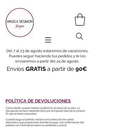
.
Del 7 al 23 de agosto estaremos de vacaciones
Puedes seguir haciendo tus pedidos y te los
enviaremos a partir del 24 de agosto.
Envíos
GRATIS
a partir de
90€
POLÍTICA DE DEVOLUCIONES
Como cliente, puede realizar cambios en un plazo de 14 días. La
devolución se hará mediante VALE por el importe total de la compra.
El vale no tiene caducidad.
Cuando haga un pedido, recibirá en la dirección de correo
electrónico que proporcionó durante el pago, una confirmación del
pedido con información sobre su contenido y precio.