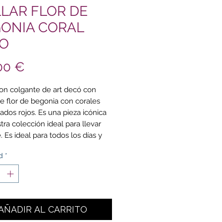
LAR FLOR DE
ONIA CORAL
O
Precio
00 €
con colgante de art decó con
e flor de begonia con corales
ados rojos. Es una pieza icónica
tra colección ideal para llevar
 Es ideal para todos los días y
mbinar con otros modelos de
d
*
llar. Se venden por unidad.
das: el coral central mide 0,6
La cadena es de latón chapada
ro y mide 44 cm y se puede
AÑADIR AL CARRITO
ar a 43, a 41 y a 39 cm. La flor