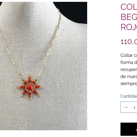
COL
BEG
ROJ
110,
Collar 
forma d
recuper
de nues
siempre.
para co
Cantida
este co
Medi
cm. 
en o
acort