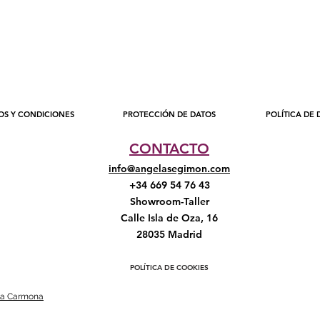
mide
Mate
oro 
Reco
perf
OS Y CONDICIONES
PROTECCIÓN DE DATOS
POLÍTICA DE
CONTACTO
info@angelasegimon.com
+34 669 54 76 43
Showroom-Taller
Calle Isla de Oza, 16
28035 Madrid
POLÍTICA DE COOKIES
ula Carmona