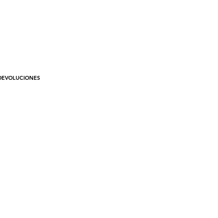
 3,5 de alto y ancho.
riales: es de latón chapado en
de 24k. Coral recuperado.
mendaciones: Evitar colonias y
umes.
 DEVOLUCIONES