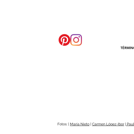
TÉRMIN
Fotos: |
María Nieto
|
Carmen López-Ibor
| Pa